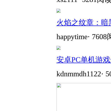
火焰之纹章：暗
happytime
·
760
安卓PC单机游戏
kdnmmdh1122
·
5